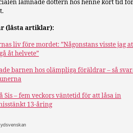
cialen lämnade dottern hos henne kort tid fö
t.
r (låsta artiklar):
rnas liv före mordet: ”Någonstans visste jag at
gå åt helvete”
ade barnen hos olämpliga föräldrar – så svar
unerna
å Sis – fem veckors väntetid för att låsa in
sstänkt 13-åring
ydsvenskan