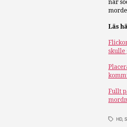
när so
morde
Läs hä
Flicko
skulle 
Placer
komm
Fullt p
mordmi
HD
,
S
Etiketter