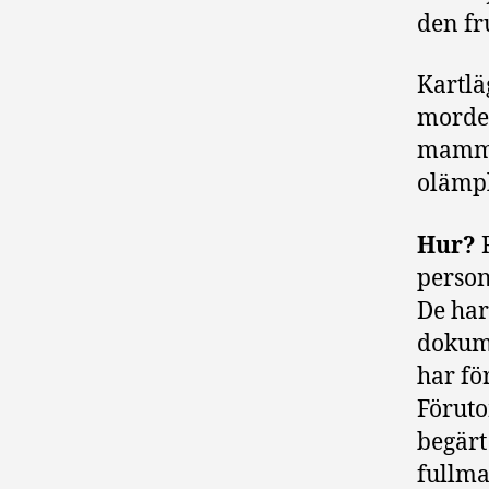
den fr
Kartlä
mordet
mammor
olämpl
Hur?
R
person
De har
dokume
har för
Föruto
begärt
fullma