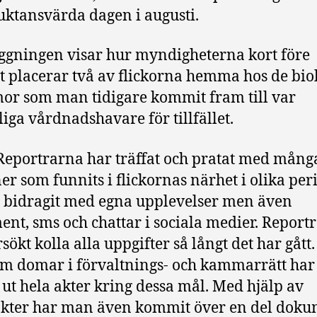
uktansvärda dagen i augusti.
ggningen visar hur myndigheterna kort före
 placerar två av flickorna hemma hos de bio
 som man tidigare kommit fram till var
iga vårdnadshavare för tillfället.
eportrarna har träffat och pratat med mång
er som funnits i flickornas närhet i olika per
 bidragit med egna upplevelser men även
nt, sms och chattar i sociala medier. Report
sökt kolla alla uppgifter så långt det har gått.
m domar i förvaltnings- och kammarrätt ha
 ut hela akter kring dessa mål. Med hjälp av
kter har man även kommit över en del dok