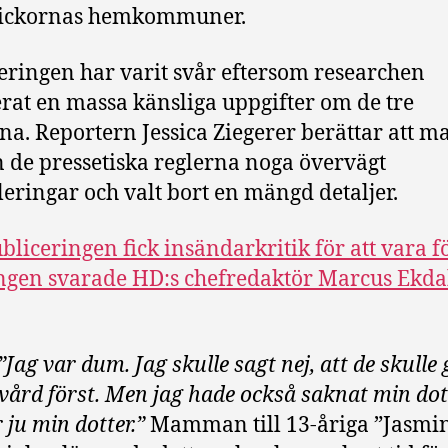
flickornas hemkommuner.
eringen har varit svår eftersom researchen
erat en massa känsliga uppgifter om de tre
rna. Reportern Jessica Ziegerer berättar att m
n de pressetiska reglerna noga övervägt
eringar och valt bort en mängd detaljer.
bliceringen fick insändarkritik för att vara f
gen svarade HD:s chefredaktör Marcus Ekda
”Jag var dum. Jag skulle sagt nej, att de skulle 
vård först. Men jag hade också saknat min dott
 ju min dotter.”
Mamman till 13-åriga ”Jasmi