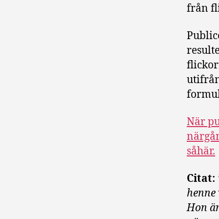
från 
Public
result
flicko
utifrå
formul
När pu
närgån
såhär.
Citat:
henne 
Hon är