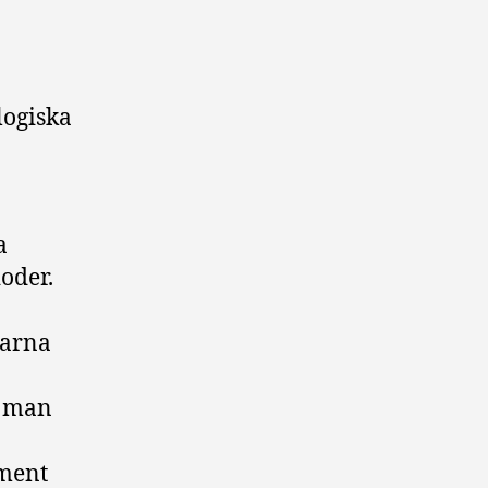
logiska
a
ioder.
rarna
r man
ument