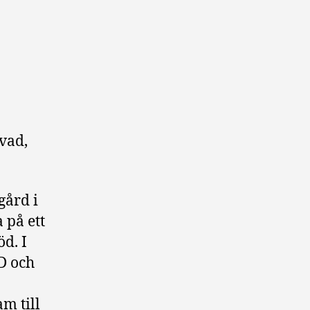
vad,
gård i
 på ett
d. I
D och
m till