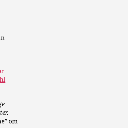
an
ör
hl
ge
er.
ne” om