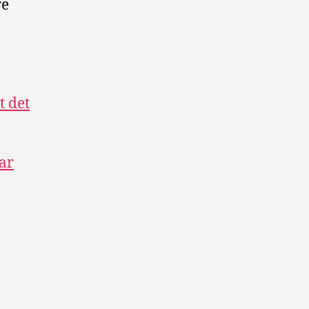
re
t det
ar