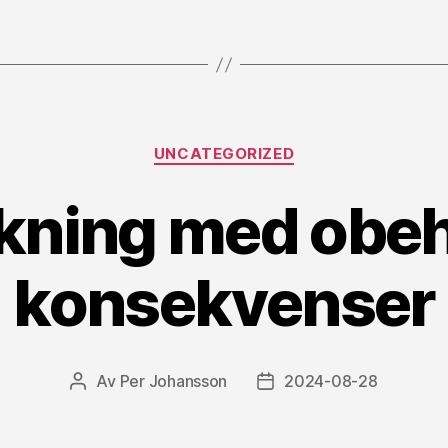
Kategorier
UNCATEGORIZED
kning med obeh
konsekvenser
Av
Per Johansson
2024-08-28
Inläggsförfattare
Inläggsdatum