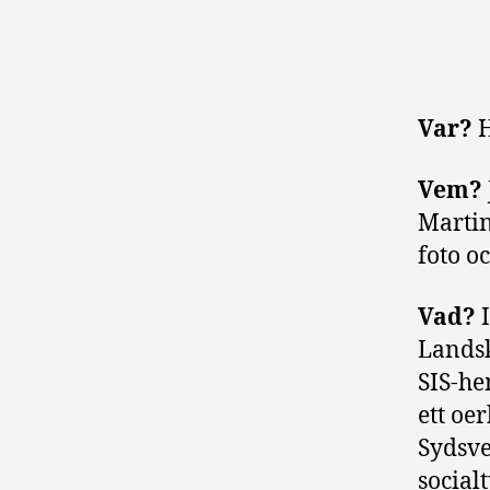
Var?
H
Vem?
Marti
foto oc
Vad?
Landsk
SIS-he
ett oe
Sydsve
social