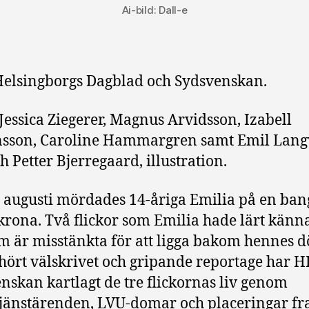
Ai-bild: Dall-e
elsingborgs Dagblad och Sydsvenskan.
Jessica Ziegerer, Magnus Arvidsson, Izabell
nsson, Caroline Hammargren samt Emil Lang
h Petter Bjerregaard, illustration.
I augusti mördades 14-åriga Emilia på en ban
rona. Två flickor som Emilia hade lärt känna
m är misstänkta för att ligga bakom hennes dö
rhört välskrivet och gripande reportage har H
nskan kartlagt de tre flickornas liv genom
tjänstärenden, LVU-domar och placeringar fra