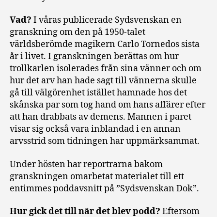
Vad?
I våras publicerade Sydsvenskan en
granskning om den på 1950-talet
världsberömde magikern Carlo Tornedos sista
år i livet. I granskningen berättas om hur
trollkarlen isolerades från sina vänner och om
hur det arv han hade sagt till vännerna skulle
gå till välgörenhet istället hamnade hos det
skånska par som tog hand om hans affärer efter
att han drabbats av demens. Mannen i paret
visar sig också vara inblandad i en annan
arvsstrid som tidningen har uppmärksammat.
Under hösten har reportrarna bakom
granskningen omarbetat materialet till ett
entimmes poddavsnitt på ”Sydsvenskan Dok”.
Hur gick det till när det blev podd?
Eftersom