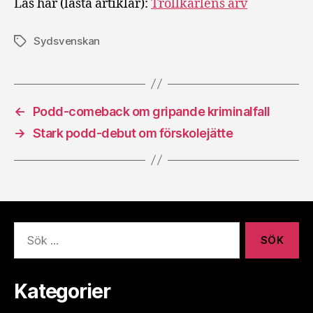
Läs här (låsta artiklar):
Trollkarlens arv
Sydsvenskan
Etiketter
←
Podd-comeback om gripande kriminalfall
→
Stark podd-debut om förskolejätte
Sök
efter:
Kategorier