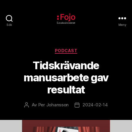
Sök
Meny
Fojoarkivet
Kategorier
PODCAST
Tidskrävande
manusarbete gav
resultat
Av
Per Johansson
2024-02-14
Inläggsförfattare
Inläggsdatum