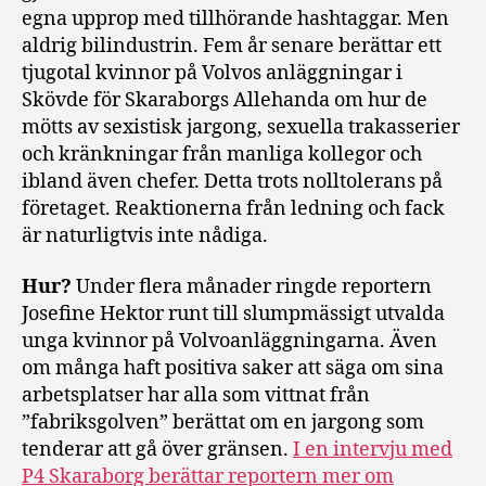
egna upprop med tillhörande hashtaggar. Men
aldrig bilindustrin. Fem år senare berättar ett
tjugotal kvinnor på Volvos anläggningar i
Skövde för Skaraborgs Allehanda om hur de
mötts av sexistisk jargong, sexuella trakasserier
och kränkningar från manliga kollegor och
ibland även chefer. Detta trots nolltolerans på
företaget. Reaktionerna från ledning och fack
är naturligtvis inte nådiga.
Hur?
Under flera månader ringde reportern
Josefine Hektor runt till slumpmässigt utvalda
unga kvinnor på Volvoanläggningarna. Även
om många haft positiva saker att säga om sina
arbetsplatser har alla som vittnat från
”fabriksgolven” berättat om en jargong som
tenderar att gå över gränsen.
I en intervju med
P4 Skaraborg berättar reportern mer om