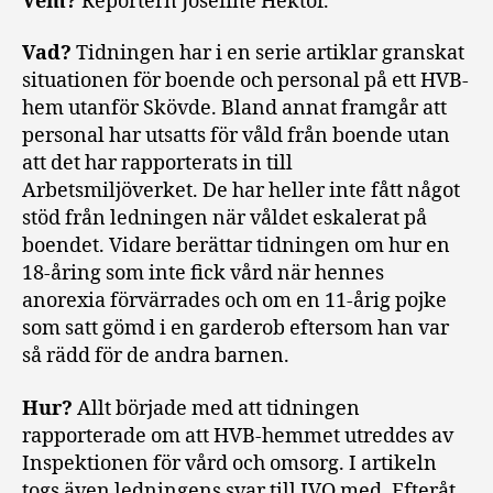
Vem?
Reportern Josefine Hektor.
Vad?
Tidningen har i en serie artiklar granskat
situationen för boende och personal på ett HVB-
hem utanför Skövde. Bland annat framgår att
personal har utsatts för våld från boende utan
att det har rapporterats in till
Arbetsmiljöverket. De har heller inte fått något
stöd från ledningen när våldet eskalerat på
boendet. Vidare berättar tidningen om hur en
18-åring som inte fick vård när hennes
anorexia förvärrades och om en 11-årig pojke
som satt gömd i en garderob eftersom han var
så rädd för de andra barnen.
Hur?
Allt började med att tidningen
rapporterade om att HVB-hemmet utreddes av
Inspektionen för vård och omsorg. I artikeln
togs även ledningens svar till IVO med. Efteråt