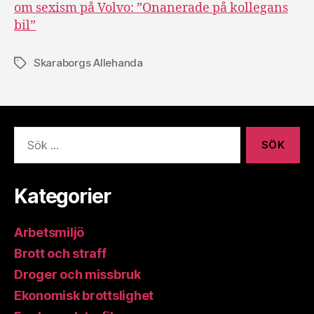
om sexism på Volvo: ”Onanerade på kollegans
bil”
Skaraborgs Allehanda
Etiketter
Sök
efter:
Kategorier
Arbetsmiljö
Brott och straff
Droger och missbruk
Ekonomisk brottslighet