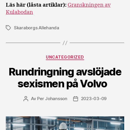
Läs här (låsta artiklar):
Granskningen av
Kulabodan
Skaraborgs Allehanda
Etiketter
Kategorier
UNCATEGORIZED
Rundringning avslöjade
sexismen på Volvo
Av
Per Johansson
2023-03-09
Inläggsförfattare
Inläggsdatum