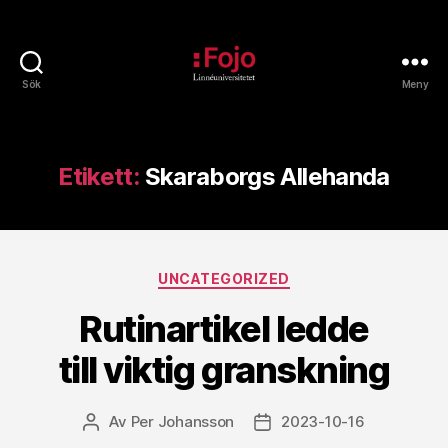
Sök
Meny
Fojoarkivet
Etikett:
Skaraborgs Allehanda
Kategorier
UNCATEGORIZED
Rutinartikel ledde
till viktig granskning
Av
Per Johansson
2023-10-16
Inläggsförfattare
Inläggsdatum