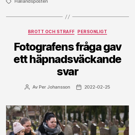
Hallandsposten
Etiketter
Kategorier
BROTT OCH STRAFF
PERSONLIGT
Fotografens fråga gav
ett häpnadsväckande
svar
Av
Per Johansson
2022-02-25
Inläggsförfattare
Inläggsdatum