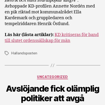
Henrik och hans svärdspojkar längre”.
Avhoppade KD-profilen Annette Nordén med
en pik riktad mot kommunalrådet Ella
Kardemark och gruppledaren och
tempelriddaren Henrik Östlund.
Läs här (låsta artiklar):
KD kritiseras för band
till slutet ordenssällskap för män
Hallandsposten
Etiketter
Kategorier
UNCATEGORIZED
Avslöjande fick olämplig
politiker att avgå