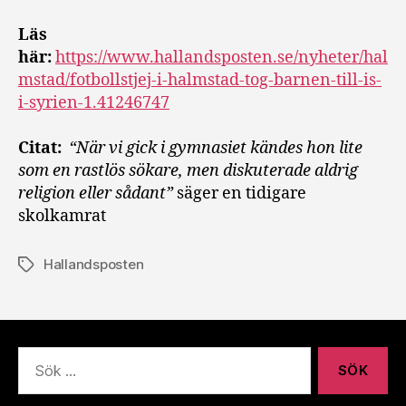
Läs
här:
https://www.hallandsposten.se/nyheter/hal
mstad/fotbollstjej-i-halmstad-tog-barnen-till-is-
i-syrien-1.41246747
Citat:
“När vi gick i gymnasiet kändes hon lite
som en rastlös sökare, men diskuterade aldrig
religion eller sådant”
säger en tidigare
skolkamrat
Hallandsposten
Etiketter
Sök
efter: