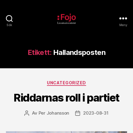
Sök
Meny
Fojoarkivet
Etikett:
Hallandsposten
Kategorier
UNCATEGORIZED
Riddarnas roll i partiet
Av
Per Johansson
2023-08-31
Inläggsförfattare
Inläggsdatum