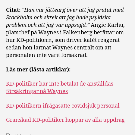
Citat:
”Han var jättearg över att jag pratat med
Stockholm och skrek att jag hade psykiska
problem och att jag var uppsagd.”
Angie Karhu,
platschef på Waynes i Falkenberg berättar om
hur KD-politikern, som driver kafét reagerat
sedan hon larmat Waynes centralt om att
personalen inte varit försäkrad.
Läs mer (låsta artiklar):
KD-politiker har inte betalat de anställdas
försäkringar på Waynes
KD-politikern ifrågasatte covidsjuk personal
Granskad KD-politiker hoppar av alla uppdrag