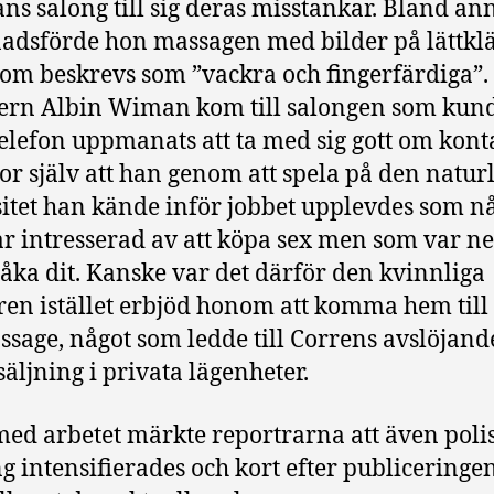
ns salong till sig deras misstankar. Bland an
dsförde hon massagen med bilder på lättkl
 som beskrevs som ”vackra och fingerfärdiga”.
ern Albin Wiman kom till salongen som kun
telefon uppmanats att ta med sig gott om kont
or själv att han genom att spela på den natur
itet han kände inför jobbet upplevdes som n
r intresserad av att köpa sex men som var n
t åka dit. Kanske var det därför den kvinnliga
en istället erbjöd honom att komma hem til
ssage, något som ledde till Correns avslöjan
säljning i privata lägenheter.
 med arbetet märkte reportrarna att även poli
g intensifierades och kort efter publiceringen