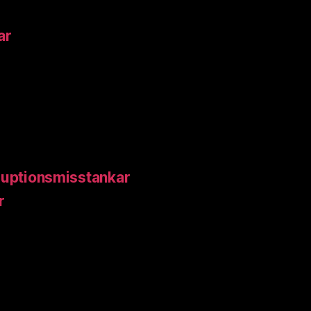
ar
ruptionsmisstankar
r