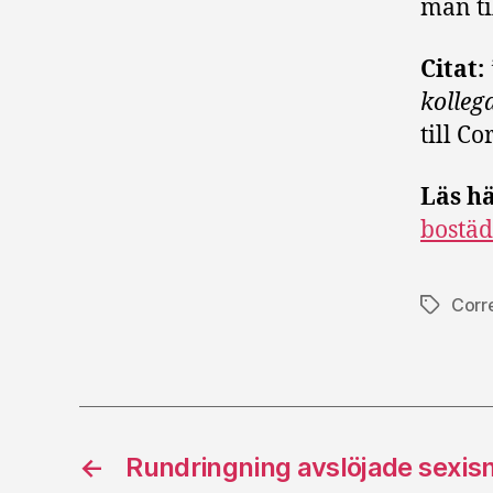
man ti
Citat:
kollega
till C
Läs hä
bostäd
Corr
Etiketter
←
Rundringning avslöjade sexi