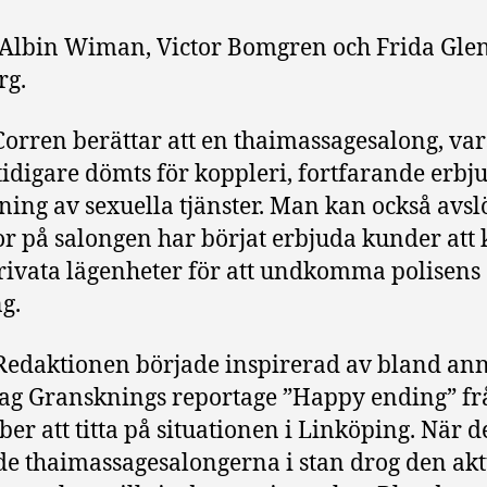
Albin Wiman, Victor Bomgren och Frida Gle
rg.
Corren berättar att en thaimassagesalong, var
tidigare dömts för koppleri, fortfarande erbj
jning av sexuella tjänster. Man kan också avslö
r på salongen har börjat erbjuda kunder att
privata lägenheter för att undkomma polisens
g.
edaktionen började inspirerad av bland an
g Gransknings reportage ”Happy ending” fr
er att titta på situationen i Linköping. När d
de thaimassagesalongerna i stan drog den akt