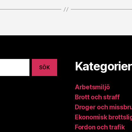
Kategorier
Arbetsmiljö
Brott och straff
Droger och missbr
Ekonomisk brottsli
Fordon och trafik