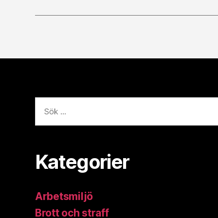
Sök
efter:
Kategorier
Arbetsmiljö
Brott och straff