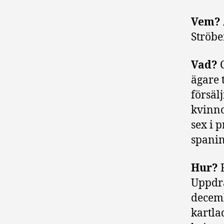
Vem?
Ströbe
Vad?
ägare 
försäl
kvinno
sex i 
spanin
Hur?
R
Uppdra
decemb
kartla