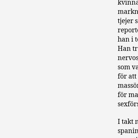
kvinna
markna
tjejer
report
han i 
Han tr
nervos
som va
för at
massör
för ma
sexför
I takt
spanin