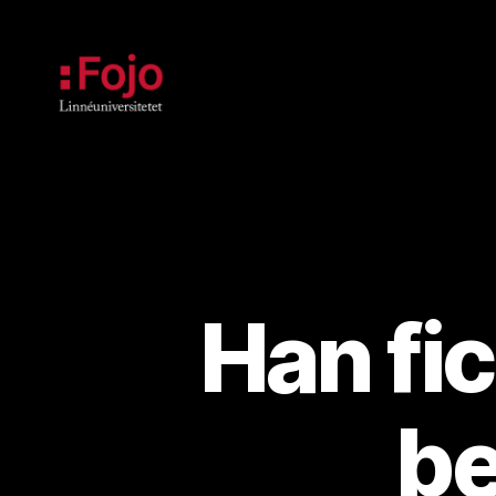
Fojoarkivet
Han fi
be