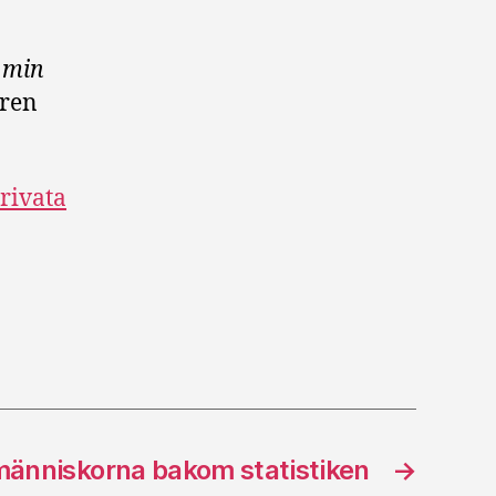
 min
ren
privata
människorna bakom statistiken
→