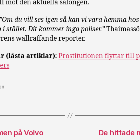
ll mot den aktuella salongen.
”Om du vill ses igen så kan vi vara hemma hos
 i stället. Dit kommer inga poliser.”
Thaimassö
orrens wallraffande reporter.
r (låsta artiklar):
Prostitutionen flyttar till 
ers
en
smen på Volvo
De hittade 