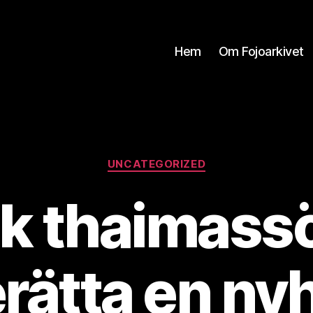
Hem
Om Fojoarkivet
Kategorier
UNCATEGORIZED
ck thaimassö
rätta en ny