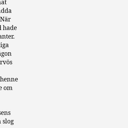
nat
ädda
 När
d hade
anter.
liga
ågon
ervös
l henne
de om
sens
 slog