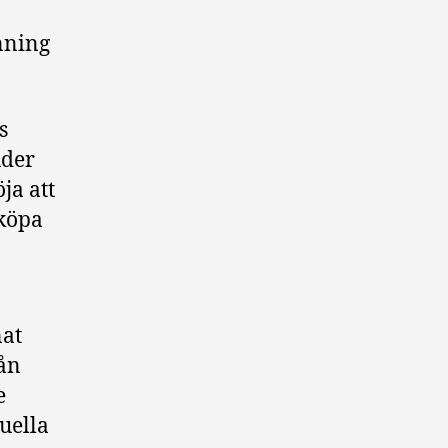
nning
s
uder
ja att
 köpa
nat
ån
e
uella