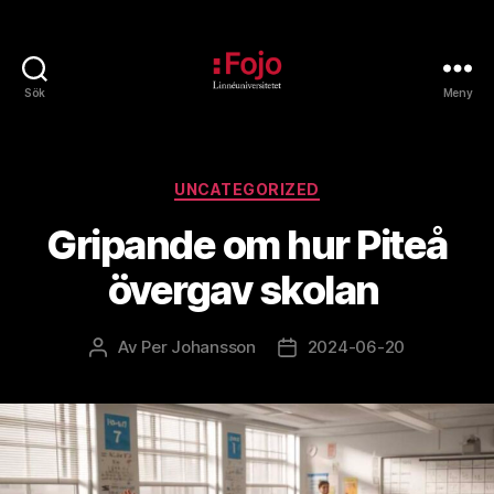
Sök
Meny
Fojoarkivet
Kategorier
UNCATEGORIZED
Gripande om hur Piteå
övergav skolan
Av
Per Johansson
2024-06-20
Inläggsförfattare
Inläggsdatum