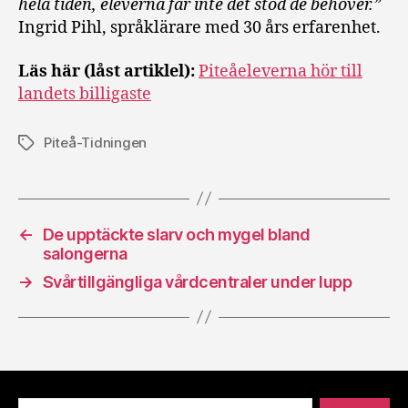
hela tiden, eleverna får inte det stöd de behöver.”
Ingrid Pihl, språklärare med 30 års erfarenhet.
Läs här (låst artiklel):
Piteåeleverna hör till
landets billigaste
Piteå-Tidningen
Etiketter
←
De upptäckte slarv och mygel bland
salongerna
→
Svårtillgängliga vårdcentraler under lupp
Sök