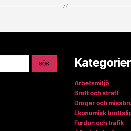
Kategorier
Arbetsmiljö
Brott och straff
Droger och missbr
Ekonomisk brottsli
Fordon och trafik