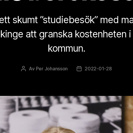
 ett skumt ”studiebesök” med m
ekinge att granska kostenheten i
kommun.
Av
Per Johansson
2022-01-28
Inläggsförfattare
Inläggsdatum