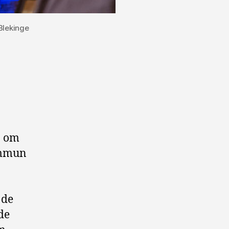
Blekinge
a om
ommun
 de
de