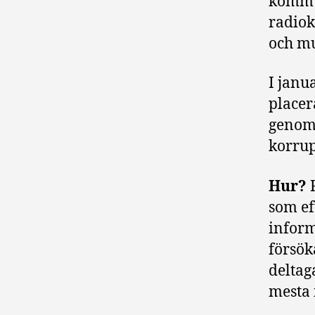
kommun
radiok
och mu
I janu
placer
genomg
korrup
Hur?
R
som ef
inform
försök
deltag
mesta i