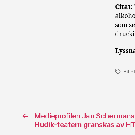
Citat:
alkoho
som se
drucki
Lyssna
P4 B
Etiketter
←
Medieprofilen Jan Schermans
Hudik-teatern granskas av H