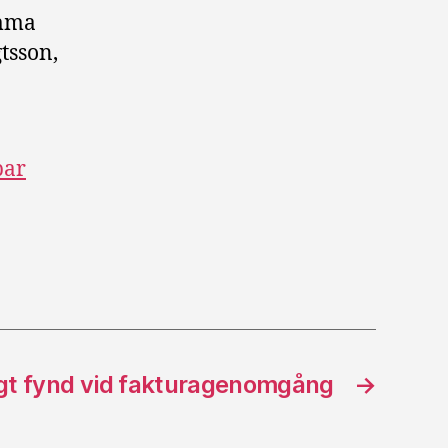
omma
tsson,
bar
gt fynd vid fakturagenomgång
→