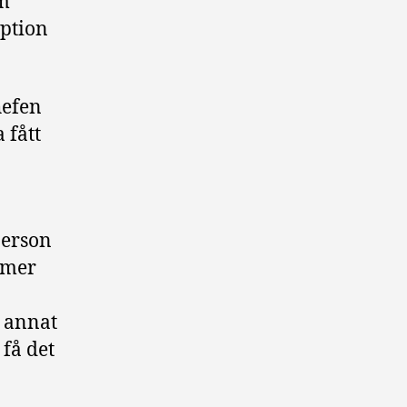
om
uption
hefen
 fått
person
d mer
d annat
 få det