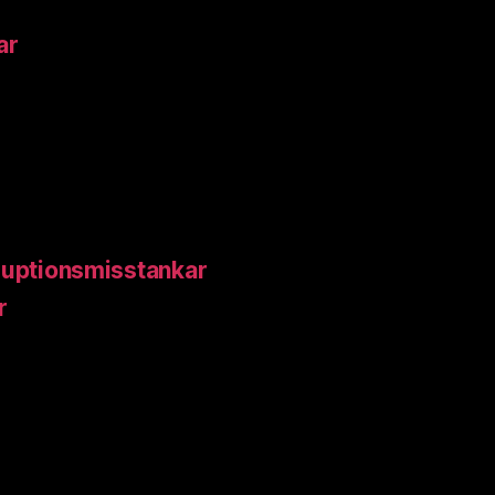
ar
ruptionsmisstankar
r