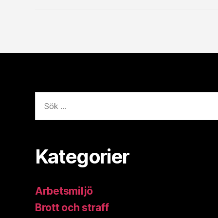
Sök
efter:
Kategorier
Arbetsmiljö
Brott och straff