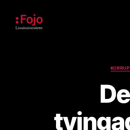
Fojoarkivet
KORRUP
De
tvinga