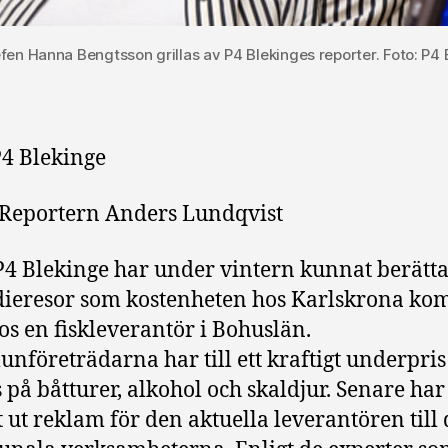
fen Hanna Bengtsson grillas av P4 Blekinges reporter. Foto: P4 
4 Blekinge
Reportern Anders Lundqvist
4 Blekinge har under vintern kunnat berätt
dieresor som kostenheten hos Karlskrona k
hos en fiskleverantör i Bohuslän.
företrädarna har till ett kraftigt underpris
s på båtturer, alkohol och skaldjur. Senare har
t ut reklam för den aktuella leverantören till 