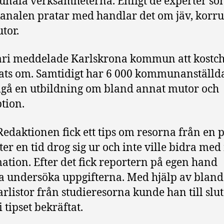
ala verksamheterna. Enligt de experter s
analen pratar med handlar det om jäv, korr
tor.
ari meddelade Karlskrona kommun att kostc
ats om. Samtidigt har 6 000 kommunanställda
å en utbildning om bland annat mutor och
tion.
edaktionen fick ett tips om resorna från en 
ter en tid drog sig ur och inte ville bidra me
ation. Efter det fick reportern på egen hand
a undersöka uppgifterna. Med hjälp av blan
arlistor från studieresorna kunde han till slut
 tipset bekräftat.