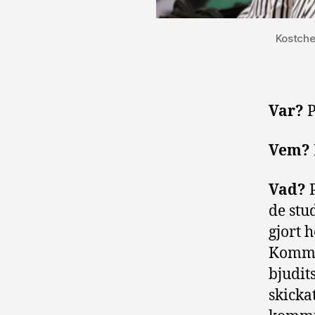
Kostche
Var?
P
Vem?
Vad?
P
de stu
gjort 
Kommun
bjudit
skicka