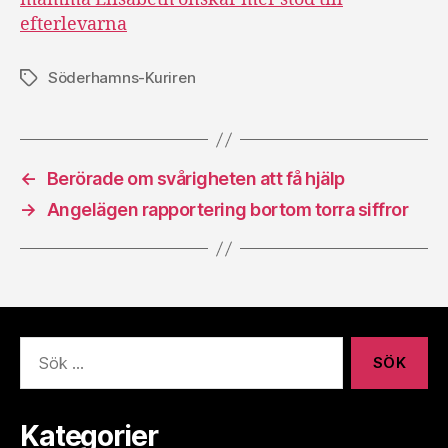
efterlevarna
Söderhamns-Kuriren
Etiketter
←
Berörade om svårigheten att få hjälp
→
Angelägen rapportering bortom torra siffror
Sök
efter:
Kategorier