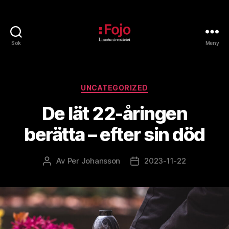
Sök
Meny
Fojoarkivet
Kategorier
UNCATEGORIZED
De lät 22-åringen
berätta – efter sin död
Av
Per Johansson
2023-11-22
Inläggsförfattare
Inläggsdatum