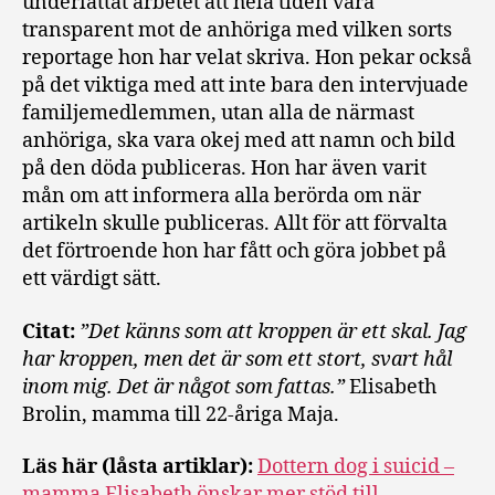
underlättat arbetet att hela tiden vara
transparent mot de anhöriga med vilken sorts
reportage hon har velat skriva. Hon pekar också
på det viktiga med att inte bara den intervjuade
familjemedlemmen, utan alla de närmast
anhöriga, ska vara okej med att namn och bild
på den döda publiceras. Hon har även varit
mån om att informera alla berörda om när
artikeln skulle publiceras. Allt för att förvalta
det förtroende hon har fått och göra jobbet på
ett värdigt sätt.
Citat:
”Det känns som att kroppen är ett skal. Jag
har kroppen, men det är som ett stort, svart hål
inom mig. Det är något som fattas.”
Elisabeth
Brolin, mamma till 22-åriga Maja.
Läs här (låsta artiklar):
Dottern dog i suicid –
mamma Elisabeth önskar mer stöd till