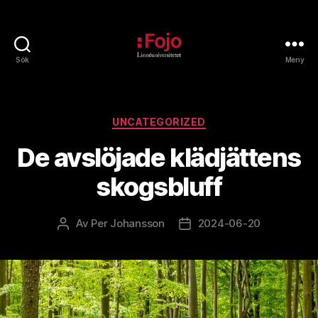
Sök
Meny
Fojoarkivet
Kategorier
UNCATEGORIZED
De avslöjade klädjättens
skogsbluff
Av
Per Johansson
2024-06-20
Inläggsförfattare
Inläggsdatum