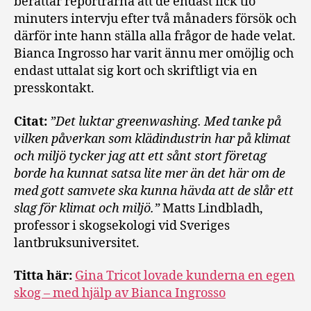
berättar reportrarna att de endast fick tio
minuters intervju efter två månaders försök och
därför inte hann ställa alla frågor de hade velat.
Bianca Ingrosso har varit ännu mer omöjlig och
endast uttalat sig kort och skriftligt via en
presskontakt.
Citat:
”Det luktar greenwashing. Med tanke på
vilken påverkan som klädindustrin har på klimat
och miljö tycker jag att ett sånt stort företag
borde ha kunnat satsa lite mer än det här om de
med gott samvete ska kunna hävda att de slår ett
slag för klimat och miljö.”
Matts Lindbladh,
professor i skogsekologi vid Sveriges
lantbruksuniversitet.
Titta här:
Gina Tricot lovade kunderna en egen
skog – med hjälp av Bianca Ingrosso