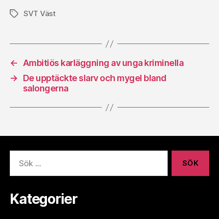
SVT Väst
Etiketter
←
Ambitiös karläggning av unga kriminella
→
De upptäckte slarv och mygel bland
salongerna
Sök
efter:
Kategorier