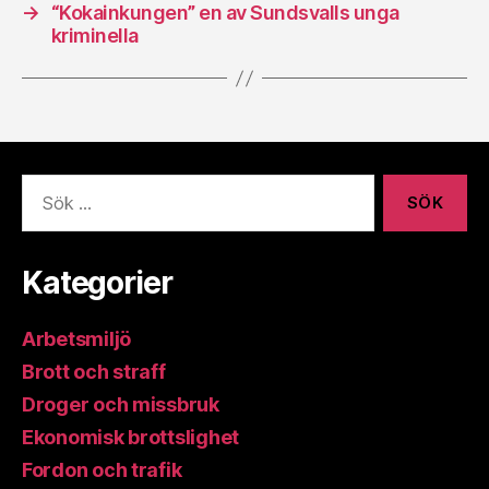
→
“Kokainkungen” en av Sundsvalls unga
kriminella
Sök
efter:
Kategorier
Arbetsmiljö
Brott och straff
Droger och missbruk
Ekonomisk brottslighet
Fordon och trafik