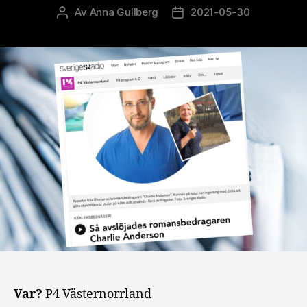
Av
Anna Gullberg
2021-05-30
Inläggsförfattare
Inläggsdatum
Var?
P4 Västernorrland