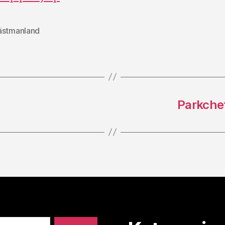
ästmanland
Parkchef