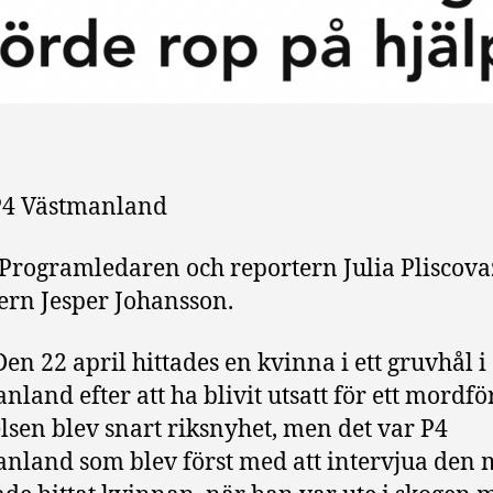
P4 Västmanland
Programledaren och reportern Julia Pliscova
ern Jesper Johansson.
Den 22 april hittades en kvinna i ett gruvhål i
nland efter att ha blivit utsatt för ett mordfö
sen blev snart riksnyhet, men det var P4
nland som blev först med att intervjua den