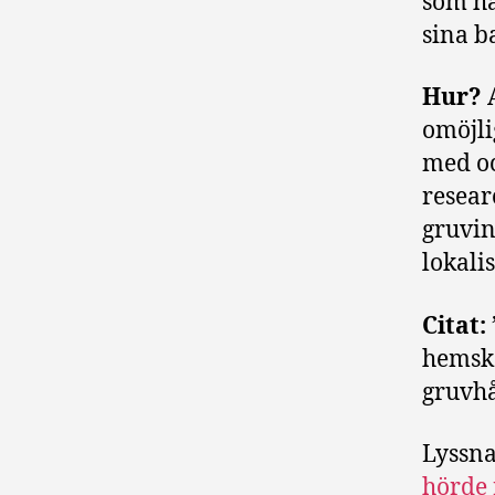
som ha
sina b
Hur?
A
omöjli
med oc
resear
gruvin
lokali
Citat:
hemska
gruvhå
Lyssna
hörde 