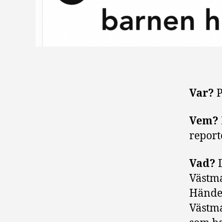
Var?
Vem?
report
Vad?
Västma
Händel
Västma