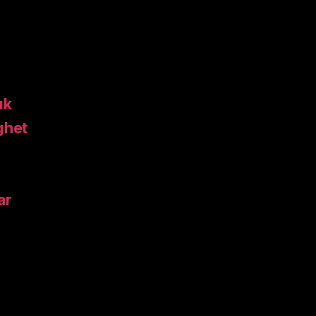
uk
ghet
ar