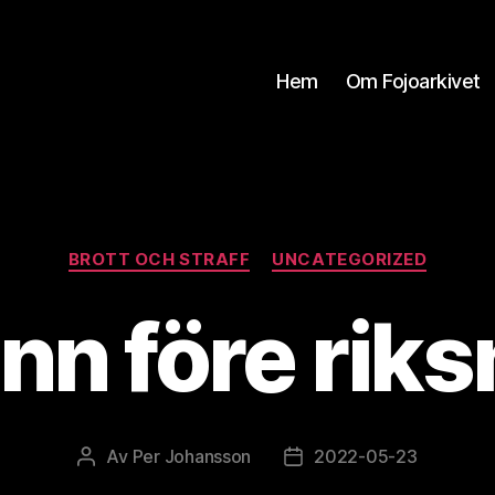
Hem
Om Fojoarkivet
Kategorier
BROTT OCH STRAFF
UNCATEGORIZED
nn före rik
Av
Per Johansson
2022-05-23
Inläggsförfattare
Inläggsdatum