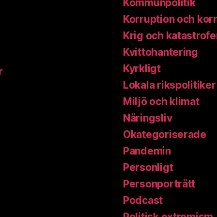
Kommunpolitik
Korruption och kor
Krig och katastrofe
Kvittohantering
Kyrkligt
r
Lokala rikspolitiker
Miljö och klimat
Näringsliv
Okategoriserade
Pandemin
Personligt
Personporträtt
Podcast
Politisk extremism