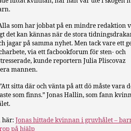
de hittat kvinnan, när han var ute i skogen 
arn.
lla som har jobbat på en mindre redaktion v
gt det kan kännas när de stora tidningsdraka
h jagar på samma nyhet. Men tack vare ett g
charbete, via ett facbookforum för sten- och
tresserade, kunde reportern Julia Pliscovaz
sera mannen.
”Att sitta där och vänta på att dö måste vara d
ste som finns.” Jonas Hallin, som fann kvinn
let.
 här:
Jonas hittade kvinnan i gruvhålet – ba
rop på hjälp