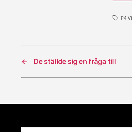
P4 V
Etiketter
←
De ställde sig en fråga till
Sök