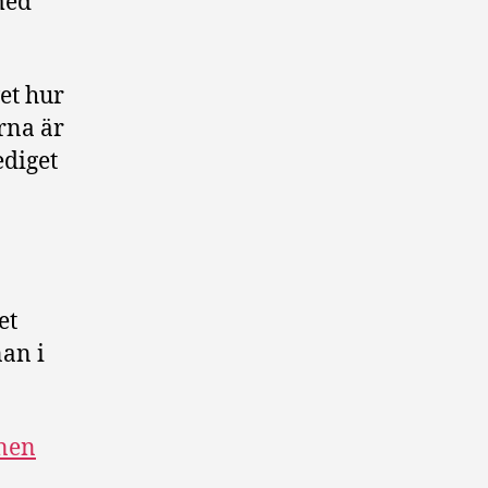
med
et hur
rna är
ediget
et
an i
rnen