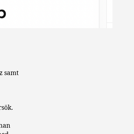
z samt
rsök.
 man