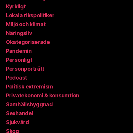
Kyrkligt
Lokala rikspolitiker
Miljö och klimat
Näringsliv
Okategoriserade
Pandemin
Personligt
Personporträtt
Podcast
Politisk extremism
Privatekonomi & konsumtion
Samhällsbyggnad
Sexhandel
Sjukvård
Skog