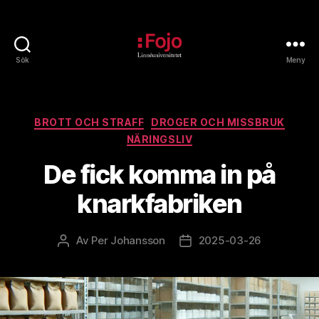
Sök
Meny
Fojoarkivet
Kategorier
BROTT OCH STRAFF
DROGER OCH MISSBRUK
NÄRINGSLIV
De fick komma in på
knarkfabriken
Av
Per Johansson
2025-03-26
Inläggsförfattare
Inläggsdatum