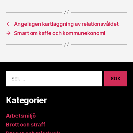
←
Angelägen kartläggning av relationsvåldet
→
Smart om kaffe och kommunekonomi
Sök
efter:
Kategorier
Arbetsmiljö
Brott och straff