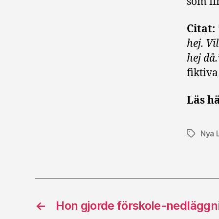
som fi
Citat:
hej. V
hej då
fiktiva
Läs hä
Nya 
Etiketter
←
Hon gjorde förskole-nedläggn