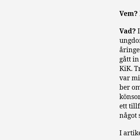
Vem?
Vad?
ungdom
åringe
gått i
KiK. T
var mi
ber om
könsor
ett ti
något 
I arti