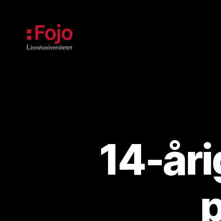
Fojoarkivet
14-år