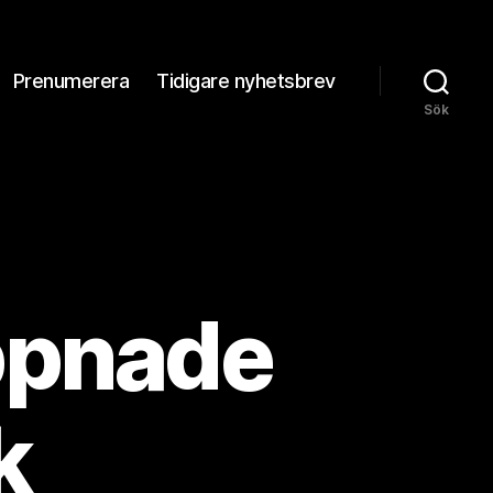
Prenumerera
Tidigare nyhetsbrev
Sök
R
ppnade
k