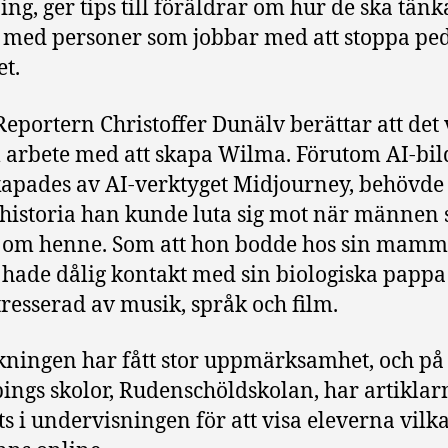
ng, ger tips till föräldrar om hur de ska tän
 med personer som jobbar med att stoppa ped
et.
Reportern Christoffer Dunälv berättar att det
l arbete med att skapa Wilma. Förutom AI-bil
apades av AI-verktyget Midjourney, behövde
shistoria han kunde luta sig mot när männen 
 om henne. Som att hon bodde hos sin mamm
, hade dålig kontakt med sin biologiska pappa
tresserad av musik, språk och film.
ningen har fått stor uppmärksamhet, och på
ings skolor, Rudenschöldskolan, har artiklar
s i undervisningen för att visa eleverna vilka