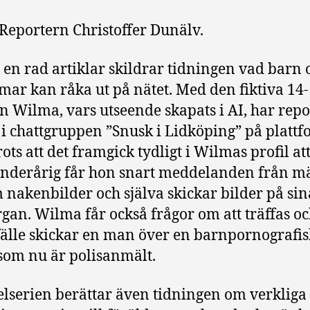
Reportern Christoffer Dunälv.
I en rad artiklar skildrar tidningen vad barn 
ar kan råka ut på nätet. Med den fiktiva 14-
n Wilma, vars utseende skapats i AI, har rep
n i chattgruppen ”Snusk i Lidköping” på platt
rots att det framgick tydligt i Wilmas profil at
nderårig får hon snart meddelanden från 
 nakenbilder och själva skickar bilder på sin
gan. Wilma får också frågor om att träffas oc
llfälle skickar en man över en barnpornografis
som nu är polisanmält.
kelserien berättar även tidningen om verkliga 