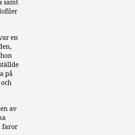
ka samt
ofiler
 var en
den,
 hon
ställde
a på
 och
 en av
na
 faror