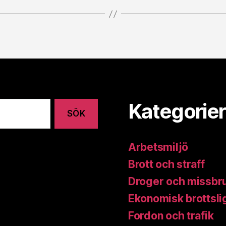
Kategorier
Arbetsmiljö
Brott och straff
Droger och missbr
Ekonomisk brottsli
Fordon och trafik