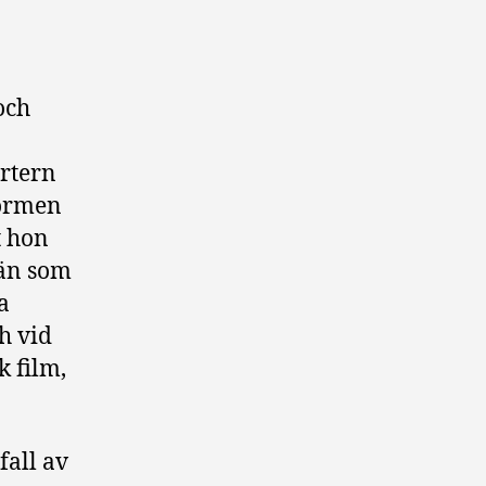
och
ortern
formen
t hon
män som
a
h vid
k film,
fall av