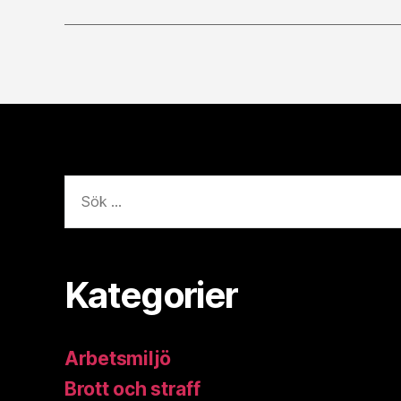
Sök
efter:
Kategorier
Arbetsmiljö
Brott och straff