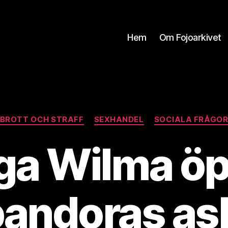
Hem
Om Fojoarkivet
Kategorier
BROTT OCH STRAFF
SEXHANDEL
SOCIALA FRÅGO
iga Wilma ö
pandoras as