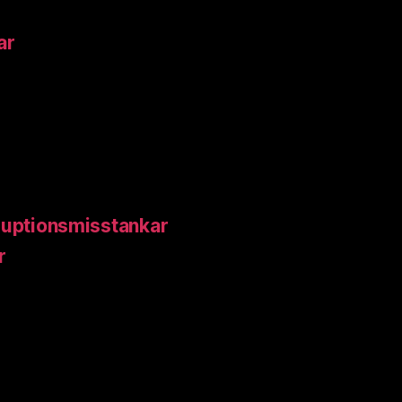
ar
ruptionsmisstankar
r