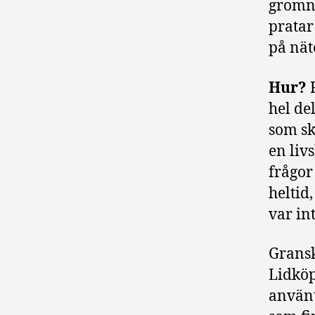
gromni
pratar
på nät
Hur?
hel de
som sk
en liv
frågor
heltid
var in
Gransk
Lidköp
använt