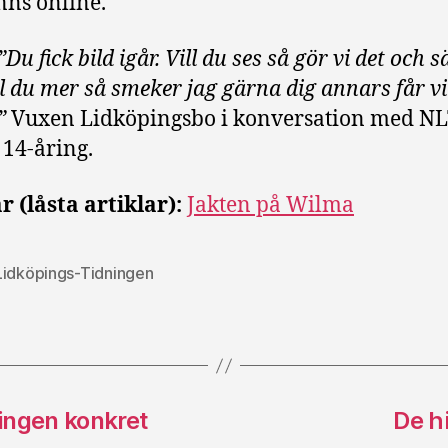
nns online.
”Du fick bild igår. Vill du ses så gör vi det och 
ill du mer så smeker jag gärna dig annars får v
.”
Vuxen Lidköpingsbo i konversation med NL
 14-åring.
r (låsta artiklar):
Jakten på Wilma
Lidköpings-Tidningen
ingen konkret
De h