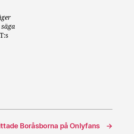
säger
i säga
T:s
ittade Boråsborna på Onlyfans
→