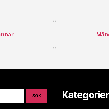
annar
Mång
Kategorier