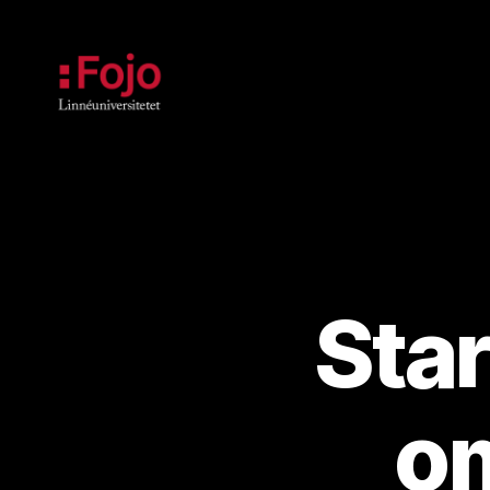
Fojoarkivet
Sta
o