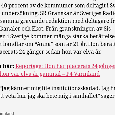
 40 procent av de kommuner som deltagit i S
 undersökning. SR Granskar är Sveriges Radi
samma grävande redaktion med deltagare f
 kanaler och Ekot. Från granskningen av Sis-
 i Sverige kommer många starka berättelser
 handlar om “Anna” som är 21 år. Hon berät
acerats 24 gånger sedan hon var elva år.
a här:
Reportage: Hon har placerats 24 gånge
hon var elva år gammal – P4 Värmland
“Jag känner mig lite institutionsskadad. Jag h
att veta hur jag ska bete mig i samhället” säge
ärmland