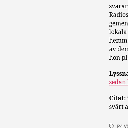
svarar
Radios
gemen
lokala
hemmen
av dem
hon pl
Lyssn
sedan 
Citat:
svårt 
P4 V
Etiketter