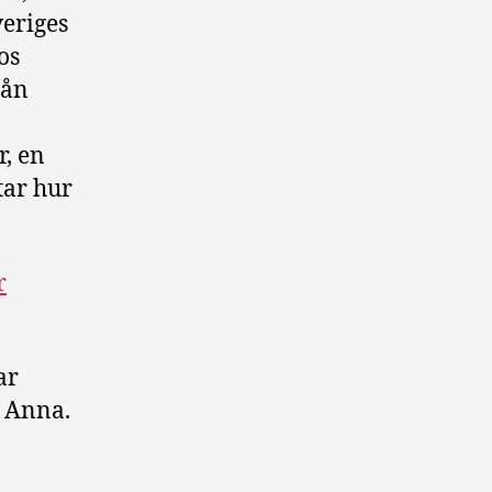
veriges
os
rån
, en
tar hur
r
ar
r Anna.