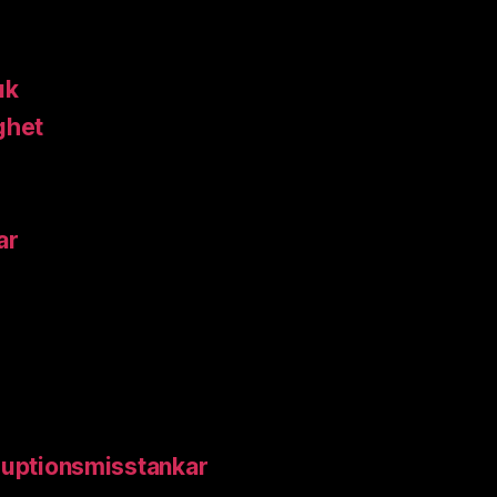
uk
ghet
ar
ruptionsmisstankar