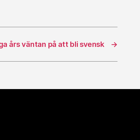
a års väntan på att bli svensk
→