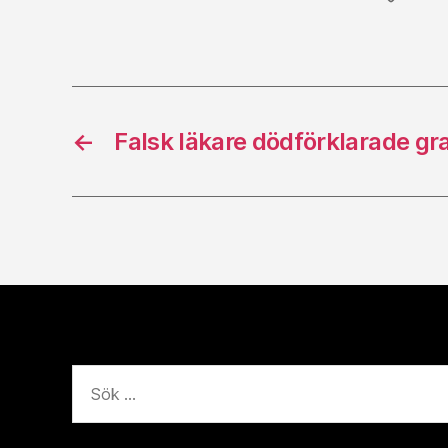
←
Falsk läkare dödförklarade gr
Sök
efter: