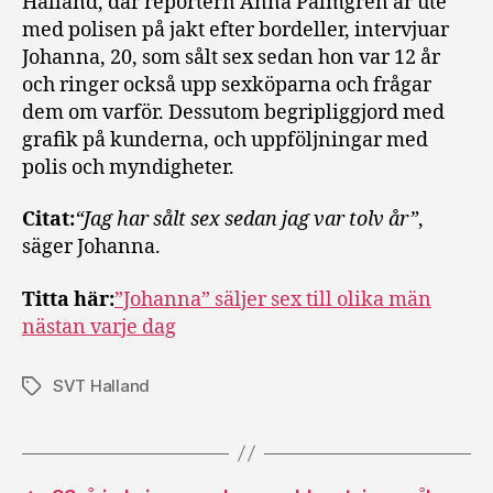
Halland, där reportern Anna Palmgren är ute
med polisen på jakt efter bordeller, intervjuar
Johanna, 20, som sålt sex sedan hon var 12 år
och ringer också upp sexköparna och frågar
dem om varför. Dessutom begripliggjord med
grafik på kunderna, och uppföljningar med
polis och myndigheter.
Citat:
“Jag har sålt sex sedan jag var tolv år”
,
säger Johanna.
Titta här:
”Johanna” säljer sex till olika män
nästan varje dag
SVT Halland
Etiketter