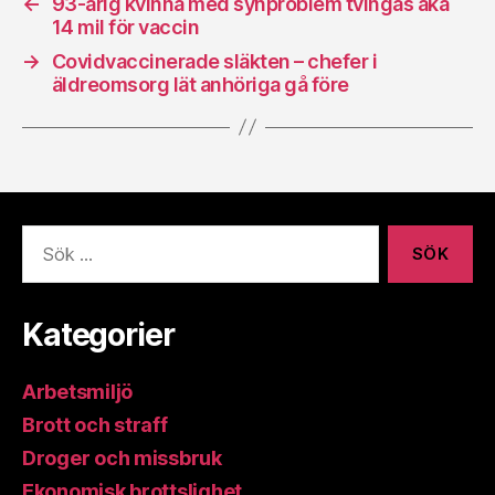
←
93-årig kvinna med synproblem tvingas åka
14 mil för vaccin
→
Covidvaccinerade släkten – chefer i
äldreomsorg lät anhöriga gå före
Sök
efter:
Kategorier
Arbetsmiljö
Brott och straff
Droger och missbruk
Ekonomisk brottslighet