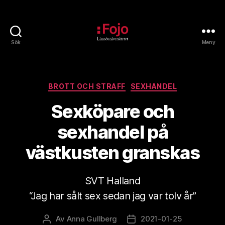
Sök
Meny
Fojoarkivet
Kategorier
BROTT OCH STRAFF
SEXHANDEL
Sexköpare och
sexhandel på
västkusten granskas
SVT Halland
“Jag har sålt sex sedan jag var tolv år”
Av
Anna Gullberg
2021-01-25
Inläggsförfattare
Inläggsdatum