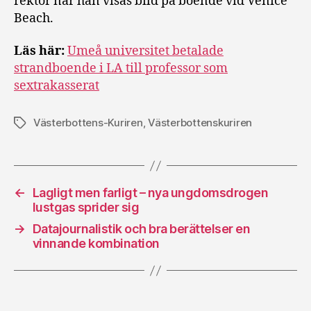
rektor när han visas bild på boende vid Venice
Beach.
Läs här:
Umeå universitet betalade
strandboende i LA till professor som
sextrakasserat
Västerbottens-Kuriren
,
Västerbottenskuriren
Etiketter
←
Lagligt men farligt – nya ungdomsdrogen
lustgas sprider sig
→
Datajournalistik och bra berättelser en
vinnande kombination