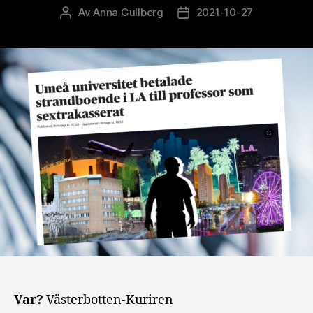
Av
Anna Gullberg
2021-10-27
Inläggsförfattare
Inläggsdatum
Var?
Västerbotten-Kuriren