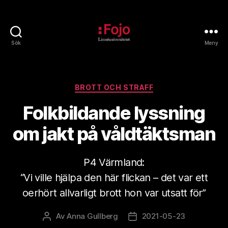
Sök
Meny
Fojoarkivet
Kategorier
BROTT OCH STRAFF
Folkbildande lyssning
om jakt på våldtäktsman
P4 Värmland:
“Vi ville hjälpa den här flickan – det var ett
oerhört allvarligt brott hon var utsatt för”
Av
Anna Gullberg
2021-05-23
Inläggsförfattare
Inläggsdatum